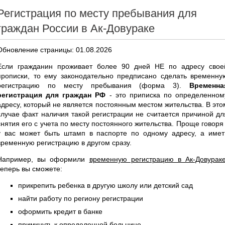
Регистрация по месту пребывания для
граждан России в Ак-Довураке
Обновление страницы: 01.08.2026
Если гражданин проживает более 90 дней НЕ по адресу свое
прописки, то ему законодательно предписано сделать временну
регистрацию по месту пребывания (форма 3).
Временна
регистрация для граждан РФ
- это приписка по определенном
адресу, который не является постоянным местом жительства. В это
случае факт наличия такой регистрации не считается причиной дл
снятия его с учета по месту постоянного жительства. Проще говоря 
у вас может быть штамп в паспорте по одному адресу, а имет
временную регистрацию в другом сразу.
Например, вы оформили
временную регистрацию в Ак-Довурак
теперь вы сможете:
прикрепить ребенка в другую школу или детский сад
найти работу по региону регистрации
оформить кредит в банке
примкнуть к определенной больнице