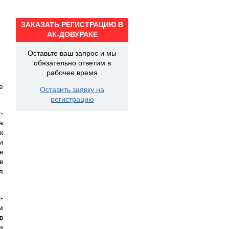
ЗАКАЗАТЬ РЕГИСТРАЦИЮ В
АК-ДОВУРАКЕ
Оставьте ваш запрос и мы
обязательно ответим в
рабочее время
е
Оставить заявку на
регистрацию
-
а
к
и
в
в
я
-
м
в
н