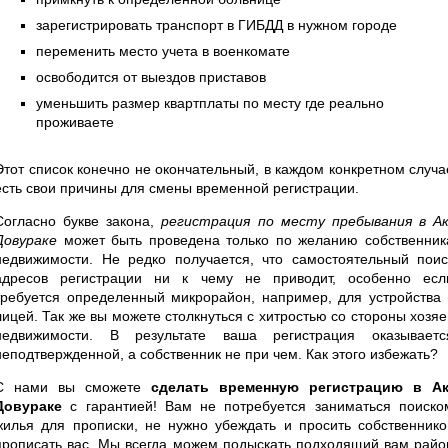
зарегистрировать транспорт в ГИБДД в нужном городе
переменить место учета в военкомате
освободится от выездов приставов
уменьшить размер квартплаты по месту где реально
проживаете
Этот список конечно не окончательный, в каждом конкретном случа
есть свои причины для смены временной регистрации.
Согласно букве закона,
регистрация по месту пребывания в Ак
Довураке
может быть проведена только по желанию собственник
недвижимости. Не редко получается, что самостоятельный поис
адресов регистрации ни к чему не приводит, особенно есл
требуется определенный микрорайон, например, для устройства 
лицей. Так же вы можете столкнуться с хитростью со стороны хозяе
недвижимости. В результате ваша регистрация оказываетс
неподтвержденной, а собственник не при чем. Как этого избежать?
С нами вы сможете
сделать временную регистрацию в Ак
Довураке
с гарантией! Вам не потребуется заниматься поиско
жилья для прописки, не нужно убеждать и просить собственнико
прописать вас. Мы всегда можем подыскать подходящий вам райо