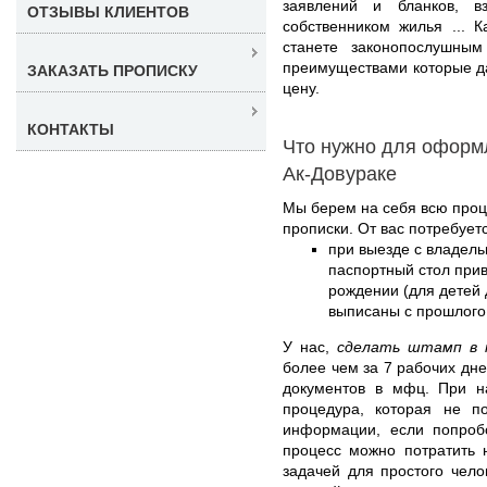
заявлений и бланков, 
ОТЗЫВЫ КЛИЕНТОВ
собственником жилья ... К
станете законопослушны
преимуществами которые да
ЗАКАЗАТЬ ПРОПИСКУ
цену.
КОНТАКТЫ
Что нужно для оформ
Ак-Довураке
Мы берем на себя всю про
прописки. От вас потребуетс
при выезде с владель
паспортный стол прив
рождении (для детей д
выписаны с прошлого
У нас,
сделать штамп в п
более чем за 7 рабочих дн
документов в мфц. При н
процедура, которая не п
информации, если попробо
процесс можно потратить 
задачей для простого чело